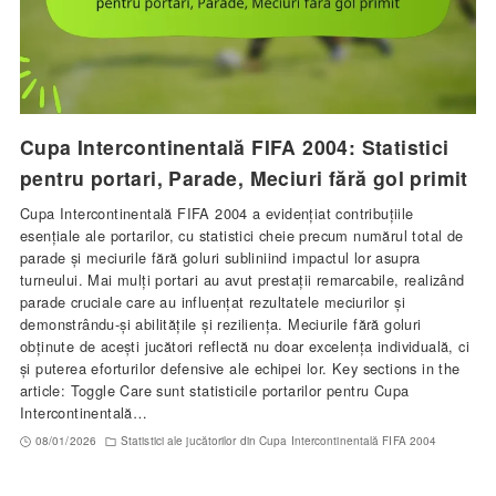
Cupa Intercontinentală FIFA 2004: Statistici
pentru portari, Parade, Meciuri fără gol primit
Cupa Intercontinentală FIFA 2004 a evidențiat contribuțiile
esențiale ale portarilor, cu statistici cheie precum numărul total de
parade și meciurile fără goluri subliniind impactul lor asupra
turneului. Mai mulți portari au avut prestații remarcabile, realizând
parade cruciale care au influențat rezultatele meciurilor și
demonstrându-și abilitățile și reziliența. Meciurile fără goluri
obținute de acești jucători reflectă nu doar excelența individuală, ci
și puterea eforturilor defensive ale echipei lor. Key sections in the
article: Toggle Care sunt statisticile portarilor pentru Cupa
Intercontinentală…
08/01/2026
Statistici ale jucătorilor din Cupa Intercontinentală FIFA 2004