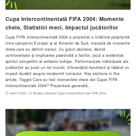
Cupa Intercontinentală FIFA 2004: Momente
cheie, Statistici meci, Impactul jucătorilor
Cupe FIFA Intercontinentală 2004 a prezentat o întâlnire palpitantă
între campionii Europei și ai Americii de Sud, marcată de momente
cheie care au definit meciul. Cu goluri decisive, decizii
controversate și implicarea pasionată a fanilor, jocul a evidențiat
spiritul competitiv al ambelor echipe. Performanțele individuale ale
jucătorilor au jucat un rol crucial, influențând rezultatul și lăsând un
impact durabil asupra moștenirii turneului. Key sections in the
article: Toggle Care au fost momentele cheie ale Cupei FIFA
Intercontinentale 2004? Prezentare generală…
09/01/2026
Analiza meciului Cupei Intercontinentale FIFA 2004