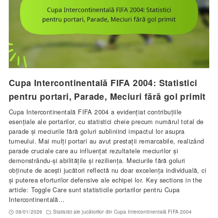
Cupa Intercontinentală FIFA 2004: Statistici
pentru portari, Parade, Meciuri fără gol primit
Cupa Intercontinentală FIFA 2004 a evidențiat contribuțiile
esențiale ale portarilor, cu statistici cheie precum numărul total de
parade și meciurile fără goluri subliniind impactul lor asupra
turneului. Mai mulți portari au avut prestații remarcabile, realizând
parade cruciale care au influențat rezultatele meciurilor și
demonstrându-și abilitățile și reziliența. Meciurile fără goluri
obținute de acești jucători reflectă nu doar excelența individuală, ci
și puterea eforturilor defensive ale echipei lor. Key sections in the
article: Toggle Care sunt statisticile portarilor pentru Cupa
Intercontinentală…
08/01/2026
Statistici ale jucătorilor din Cupa Intercontinentală FIFA 2004