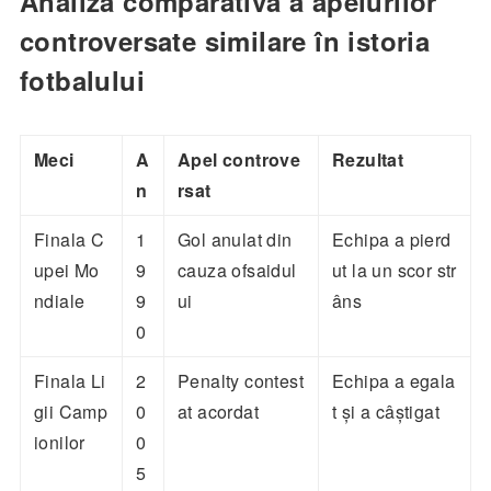
Analiza comparativă a apelurilor
controversate similare în istoria
fotbalului
Meci
A
Apel controve
Rezultat
n
rsat
Finala C
1
Gol anulat din
Echipa a pierd
upei Mo
9
cauza ofsaidul
ut la un scor str
ndiale
9
ui
âns
0
Finala Li
2
Penalty contest
Echipa a egala
gii Camp
0
at acordat
t și a câștigat
ionilor
0
5