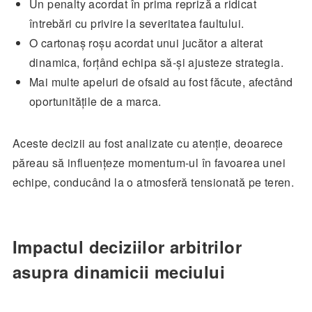
Un penalty acordat în prima repriză a ridicat
întrebări cu privire la severitatea faultului.
O cartonaș roșu acordat unui jucător a alterat
dinamica, forțând echipa să-și ajusteze strategia.
Mai multe apeluri de ofsaid au fost făcute, afectând
oportunitățile de a marca.
Aceste decizii au fost analizate cu atenție, deoarece
păreau să influențeze momentum-ul în favoarea unei
echipe, conducând la o atmosferă tensionată pe teren.
Impactul deciziilor arbitrilor
asupra dinamicii meciului