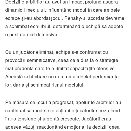
Deciziile arbitrilor au avut un impact profund asupra
dinamicii meciului, influențând modul în care ambele
echipe și-au abordat jocul. Penalty-ul acordat devreme
a schimbat echilibrul, determinând o echipă să adopte
o postură mai defensivă.
Cu un jucător eliminat, echipa s-a confruntat cu
provocări semnificative, ceea ce a dus la o strategie
mai prudentă care le-a limitat capacitățile ofensive.
Această schimbare nu doar că a afectat performanța
lor, dar a și schimbat ritmul meciului.
Pe măsură ce jocul a progresat, apelurile arbitrilor au
continuat să modeleze acțiunile jucătorilor, rezultând
într-o tensiune și urgență crescute. Jucătorii erau
adesea văzuți reacționând emoțional la decizii, ceea