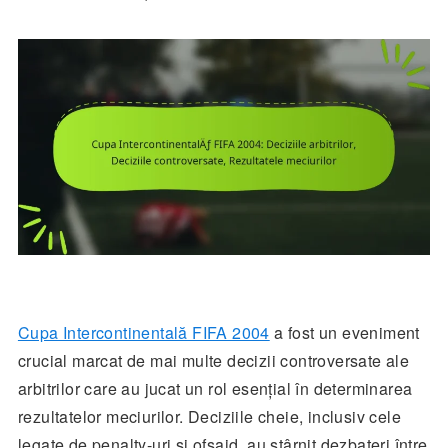
Cupa Intercontinentală FIFA 2004
a fost un eveniment
crucial marcat de mai multe decizii controversate ale
arbitrilor care au jucat un rol esențial în determinarea
rezultatelor meciurilor. Deciziile cheie, inclusiv cele
legate de penalty-uri și ofsaid, au stârnit dezbateri între