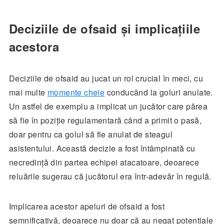
Deciziile de ofsaid și implicațiile
acestora
Deciziile de ofsaid au jucat un rol crucial în meci, cu
mai multe
momente cheie
conducând la goluri anulate.
Un astfel de exemplu a implicat un jucător care părea
să fie în poziție regulamentară când a primit o pasă,
doar pentru ca golul să fie anulat de steagul
asistentului. Această decizie a fost întâmpinată cu
necredință din partea echipei atacatoare, deoarece
reluările sugerau că jucătorul era într-adevăr în regulă.
Implicarea acestor apeluri de ofsaid a fost
semnificativă, deoarece nu doar că au negat potențiale