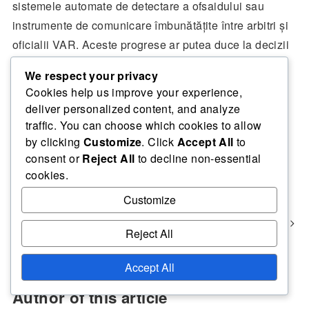
sistemele automate de detectare a ofsaidului sau
instrumente de comunicare îmbunătățite între arbitri și
oficialii VAR. Aceste progrese ar putea duce la decizii
mai rapide și mai precise, îmbunătățind în cele din
We respect your privacy
urmă experiența generală de vizionare pentru fani.
Cookies help us improve your experience,
deliver personalized content, and analyze
traffic. You can choose which cookies to allow
by clicking
Customize
. Click
Accept All
to
Analiza meciului Cupei Intercontinentale FIFA 2004
consent or
Reject All
to decline non-essential
cookies.
Cupa Intercontinentală FIFA 2004: Comparații între jucători,
Context istoric, Moștenire
Customize
Cupa Intercontinentală FIFA 2004: Condiții meteorologice,
Calitatea terenului, Suprafața de joc
Reject All
Accept All
Author of this article