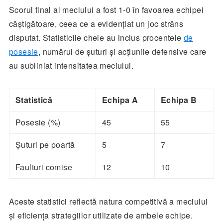
Scorul final al meciului a fost 1-0 în favoarea echipei
câștigătoare, ceea ce a evidențiat un joc strâns
disputat. Statisticile cheie au inclus procentele
de
posesie
, numărul de șuturi și acțiunile defensive care
au subliniat intensitatea meciului.
Statistică
Echipa A
Echipa B
Posesie (%)
45
55
Șuturi pe poartă
5
7
Faulturi comise
12
10
Aceste statistici reflectă natura competitivă a meciului
și eficiența strategiilor utilizate de ambele echipe.