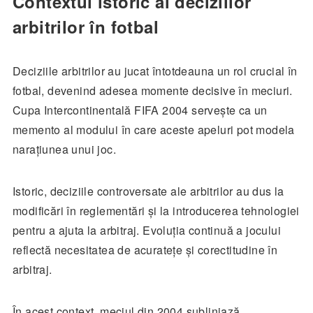
Contextul istoric al deciziilor
arbitrilor în fotbal
Deciziile arbitrilor au jucat întotdeauna un rol crucial în
fotbal, devenind adesea momente decisive în meciuri.
Cupa Intercontinentală FIFA 2004 servește ca un
memento al modului în care aceste apeluri pot modela
narațiunea unui joc.
Istoric, deciziile controversate ale arbitrilor au dus la
modificări în reglementări și la introducerea tehnologiei
pentru a ajuta la arbitraj. Evoluția continuă a jocului
reflectă necesitatea de acuratețe și corectitudine în
arbitraj.
În acest context, meciul din 2004 subliniază