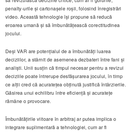
să revizuiască deciziile critice, cum ar fi golurile,
penalty-urile și cartonașele roșii, folosind înregistrări
video. Această tehnologie își propune să reducă
eroarea umană și să îmbunătățească corectitudinea
jocului.
Deși VAR are potențialul de a îmbunătăți luarea
deciziilor, a stârnit de asemenea dezbateri între fani și
analiști. Unii susțin că timpul necesar pentru a revizui
deciziile poate întrerupe desfășurarea jocului, în timp
ce alții cred că acuratețea obținută justifică întârzierile.
Găsirea unui echilibru între eficiență și acuratețe
rămâne o provocare.
Îmbunătățirile viitoare în arbitraj ar putea implica o
integrare suplimentară a tehnologiei, cum ar fi