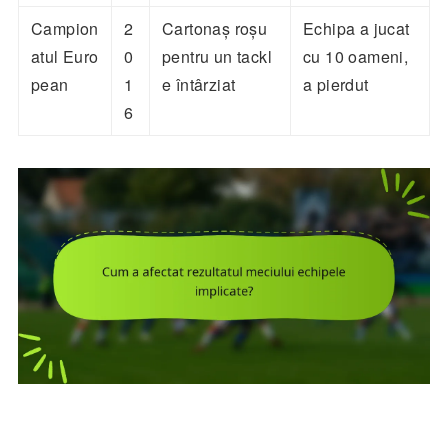
Campion
2
Cartonaș roșu
Echipa a jucat
atul Euro
0
pentru un tackl
cu 10 oameni,
pean
1
e întârziat
a pierdut
6