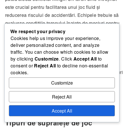
este crucial pentru facilitarea unui joc fluid și
reducerea riscului de accidentări. Echipele trebuie să
evalueze condițiile terenului înainte de meciuri pentru
a-și ajusta tacticile în consecință.
We respect your privacy
Cookies help us improve your experience,
deliver personalized content, and analyze
Pentru meciurile viitoare, echipele ar trebui să
traffic. You can choose which cookies to allow
efectueze inspecții amănunțite ale suprafeței de joc și
by clicking
Customize
. Click
Accept All
to
să ia în considerare utilizarea unor încălțăminte
consent or
Reject All
to decline non-essential
specifice care să îmbunătățească tracțiunea pe terenuri
cookies.
mai puțin ideale. Această abordare proactivă poate
Customize
atenua efectele negative ale calității slabe a terenului
asupra performanței.
Reject All
Accept All
Tipuri de suprafețe de joc