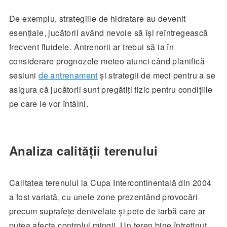
De exemplu, strategiile de hidratare au devenit
esențiale, jucătorii având nevoie să își reîntregească
frecvent fluidele. Antrenorii ar trebui să ia în
considerare prognozele meteo atunci când planifică
sesiuni
de antrenament
și strategii de meci pentru a se
asigura că jucătorii sunt pregătiți fizic pentru condițiile
pe care le vor întâlni.
Analiza calității terenului
Calitatea terenului la Cupa Intercontinentală din 2004
a fost variată, cu unele zone prezentând provocări
precum suprafețe denivelate și pete de iarbă care ar
putea afecta controlul mingii. Un teren bine întreținut