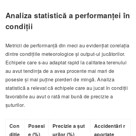
Analiza statistică a performanței în
condiții
Metricii de performanță din meci au evidențiat corelația
dintre condițiile meteorologice și output-ul jucătorilor.
Echipele care s-au adaptat rapid la calitatea terenului
au avut tendința de a avea procente mai mari de
posesie și mai puține pierderi de mingă. Analiza
statistică a relevat că echipele care au jucat în condiții
favorabile au avut o rată mai bună de precizie a
șuturilor.
Con
Posesi
Precizie a șut
Accidentări r
diție
e (%)
urilor (%)
aportate