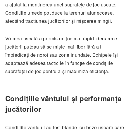
a ajutat la menținerea unei suprafețe de joc uscate.
Condițiile umede pot duce la terenuri alunecoase,
afectând tracțiunea jucătorilor și mișcarea mingii.
Vremea uscată a permis un joc mai rapid, deoarece
jucătorii puteau să se miște mai liber fără a fi
împiedicați de noroi sau zone inundate. Echipele își
adaptează adesea tacticile în funcție de condițiile
suprafeței de joc pentru a-și maximiza eficiența.
Condițiile vântului și performanța
jucătorilor
Condițiile vântului au fost blânde, cu brize ușoare care